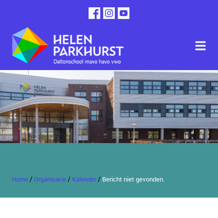
>
/
/
/
Home
Organisatie
Kalender
Bericht niet gevonden.