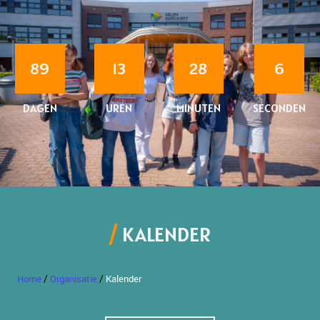
89
13
28
6
DAGEN
UREN
MINUTEN
SECONDEN
KALENDER
/
/
Home
Organisatie
Kalender